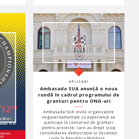
23
12/2016
APLICARI
Ambasada SUA anunță o noua
rundă în cadrul programului de
granturi pentru ONG-uri
Ambasada SUA invită organizațiile
neguvernamentale cu experiență să
participe la concursul de granturi
pentru proiecte, care au drept scop
consolidarea democrației și societății
civile în Republica Moldova...