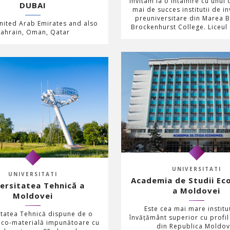
invitam la o intalnire cu unul 
DUBAI
mai de succes institutii de 
preuniversitare din Marea B
nited Arab Emirates and also
Brockenhurst College. Liceul
ahrain, Oman, Qatar
UNIVERSITATI
UNIVERSITATI
Academia de Studii Ec
ersitatea Tehnică a
a Moldovei
Moldovei
Este cea mai mare institu
itatea Tehnică dispune de o
învățământ superior cu profi
ico-materială impunătoare cu
din Republica Moldov