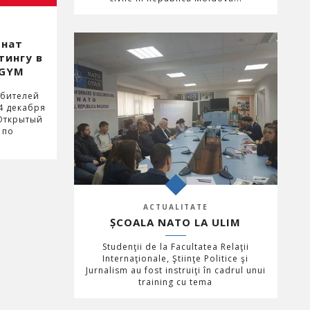
онат
тингу в
OGYM
юбителей
4 декабря
 Открытый
 по
ACTUALITATE
ȘCOALA NATO LA ULIM
Studenţii de la Facultatea Relaţii
Internaţionale, Ştiinţe Politice şi
Jurnalism au fost instruiţi în cadrul unui
training cu tema