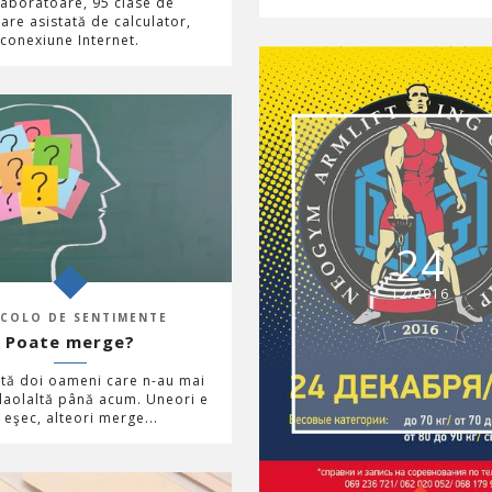
laboratoare, 95 clase de
are asistată de calculator,
conexiune Internet.
24
12/2016
NCOLO DE SENTIMENTE
Poate merge?
altă doi oameni care n-au mai
 laolaltă până acum. Uneori e
 eşec, alteori merge...