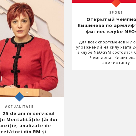
SPORT
Открытый Чемпи
Кишинева по армлиф
фитнес клубе NE
Для всех спортсменов и л
упражнений на силу хвата 2
в клубе NEOGYM состоится
Чемпионат Кишинева
армлифтингу
ACTUALITATE
 25 de ani în serviciul
ii Mentalitățile ţărilor
anziție, analizate de
rcetători din RM și