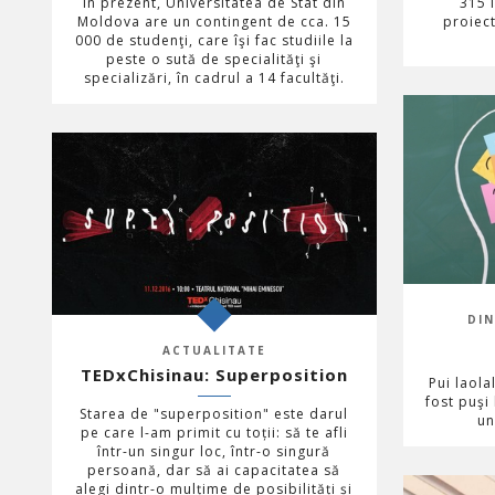
În prezent, Universitatea de Stat din
315 
Moldova are un contingent de cca. 15
proiect
000 de studenţi, care îşi fac studiile la
peste o sută de specialităţi şi
specializări, în cadrul a 14 facultăţi.
DI
ACTUALITATE
TEDxChisinau: Superposition
Pui laol
fost puşi
Starea de "superposition" este darul
un
pe care l-am primit cu toții: să te afli
într-un singur loc, într-o singură
persoană, dar să ai capacitatea să
alegi dintr-o mulțime de posibilități și