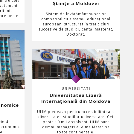
dintre cele
Științe a Moldovei
invatamant
ritanie –
Sistem de învăţământ superior
 are peste
compatibil cu sistemul educaţional
european, structurat în trei cicluri
succesive de studii: Licentă, Masterat,
Doctorat.
UNIVERSITATI
Universitatea Liberă
Internaţională din Moldova
onomice
ULIM pledeaza pentru accesibilitatea si
diversitatea studiilor universitare. Cei
ție de
peste 10 mii absolventi ULIM sunt
l economic
demnii mesageri ai Alma Mater pe
a.
toate continentele.