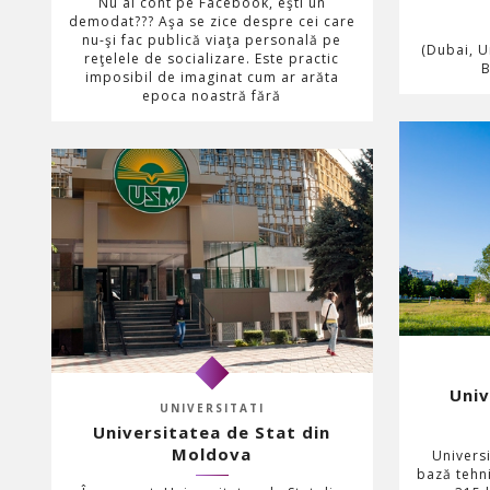
Nu ai cont pe Facebook, eşti un
demodat??? Aşa se zice despre cei care
nu-şi fac publică viaţa personală pe
(Dubai, U
reţelele de socializare. Este practic
B
imposibil de imaginat cum ar arăta
epoca noastră fără
Univ
UNIVERSITATI
Universitatea de Stat din
Moldova
Univers
bază tehn