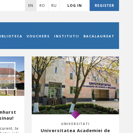
EN
RO
RU
LOG IN
REGISTER
IBLIOTECA
VOUCHERS
INSTITUTII
BACALAUREAT
enhurst
sinau!
UNIVERSITATI
curent, te
Universitatea Academiei de