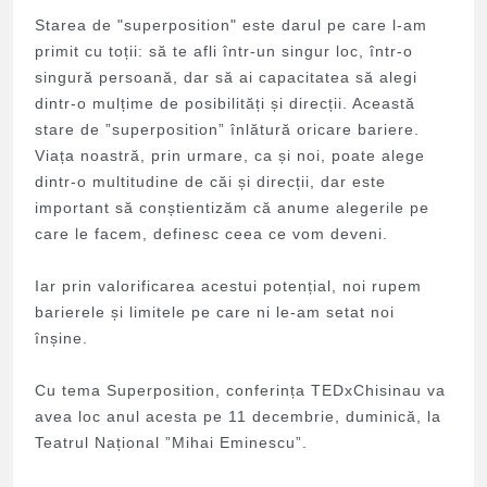
Starea de "superposition" este darul pe care l-am
primit cu toții: să te afli într-un singur loc, într-o
singură persoană, dar să ai capacitatea să alegi
dintr-o mulțime de posibilități și direcții. Această
stare de ”superposition” înlătură oricare bariere.
Viața noastră, prin urmare, ca și noi, poate alege
dintr-o multitudine de căi și direcții, dar este
important să conștientizăm că anume alegerile pe
care le fac
em, definesc ceea ce vom deveni.
Iar prin valorificarea acestui potențial, noi rupem
barierele și limitele pe care ni le-am setat noi
înșine.
Cu tema Superposition, conferința TEDxChisinau va
avea loc anul acesta pe 11 decembrie, duminică, la
Teatrul Național ”Mihai Eminescu”.