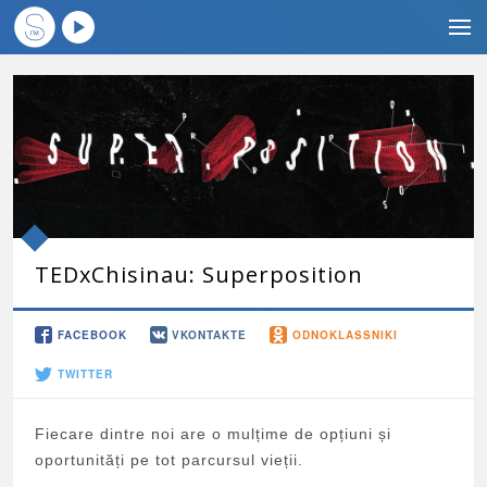
TEDxChisinau: Superposition
FACEBOOK
VKONTAKTE
ODNOKLASSNIKI
TWITTER
Fiecare dintre noi are o mulțime de opțiuni și
oportunități pe tot parcursul vieții.