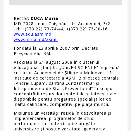
Rector:
DUCA Maria
MD-2028, mun. Chişinău, str. Academiei, 3/2
tel: +(373 22) 73-74-44; +(373 22) 73-80-16
www.edu.asm.md
www.mrda.md/asmu
Fondată la 23 aprilie 2007 prin Decretul
Preşedintelui RM.
Asociată la 21 august 2008 în cluster-ul
educaţional-ştiinţific „UnivER SCIENCE” împreună
cu Liceul Academiei de Ştiinţe a Moldovei, 18
institute de cercetare a AŞM, Biblioteca centrală
„Andrei Lupan”, cantina „Crizantema” şi
Întreprinderea de Stat „Preventoriul” în scopul
concentrării resurselor materiale şi intelectuale
disponibile pentru pregătirea specialiştilor de
înaltă calificare, competitivi pe piaţa muncii.
Misiunea universităţii rezidă în dezvoltarea şi
implementarea programelor de studii
performante la toate ciclurile pregătirii
universitare şi postuniversitare, generarea