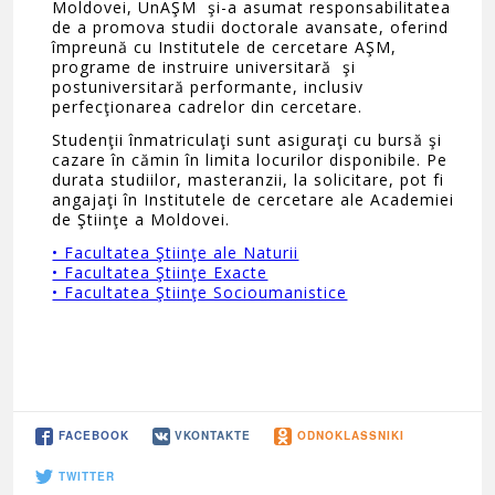
Moldovei, UnAŞM şi-a asumat responsabilitatea
de a promova studii doctorale avansate, oferind
împreună cu Institutele de cercetare AŞM,
programe de instruire universitară şi
postuniversitară performante, inclusiv
perfecţionarea cadrelor din cercetare.
Studenţii înmatriculaţi sunt asiguraţi cu bursă şi
cazare în cămin în limita locurilor disponibile. Pe
durata studiilor, masteranzii, la solicitare, pot fi
angajaţi în Institutele de cercetare ale Academiei
de Ştiinţe a Moldovei.
• Facultatea Ştiinţe ale Naturii
• Facultatea Ştiinţe Exacte
• Facultatea Ştiinţe Socioumanistice
FACEBOOK
VKONTAKTE
ODNOKLASSNIKI
TWITTER