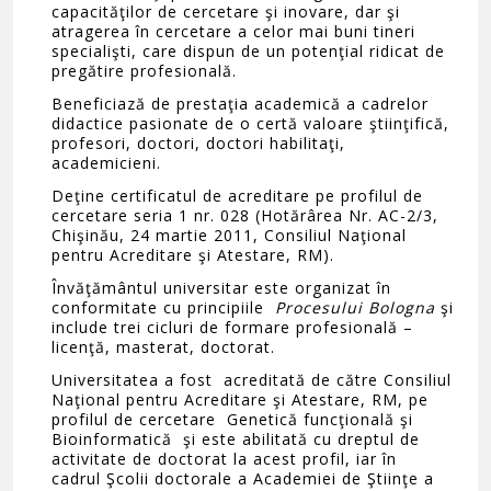
capacităţilor de cercetare şi inovare, dar şi
atragerea în cercetare a celor mai buni tineri
specialişti, care dispun de un potenţial ridicat de
pregătire profesională.
Beneficiază de prestaţia academică a cadrelor
didactice pasionate de o certă valoare ştiinţifică,
profesori, doctori, doctori habilitaţi,
academicieni.
Deţine certificatul de acreditare pe profilul de
cercetare seria 1 nr. 028 (Hotărârea Nr. AC-2/3,
Chişinău, 24 martie 2011, Consiliul Naţional
pentru Acreditare şi Atestare, RM).
Învăţământul universitar este organizat în
conformitate cu principiile
Procesului Bologna
şi
include trei cicluri de formare profesională –
licenţă, masterat, doctorat.
Universitatea a fost acreditată de către
Consiliul
Naţional pentru Acreditare şi Atestare, RM, pe
profilul de cercetare Genetică funcţională şi
Bioinformatică şi este abilitată cu dreptul de
activitate de doctorat la acest profil, iar în
cadrul Şcolii doctorale a Academiei de Ştiinţe a