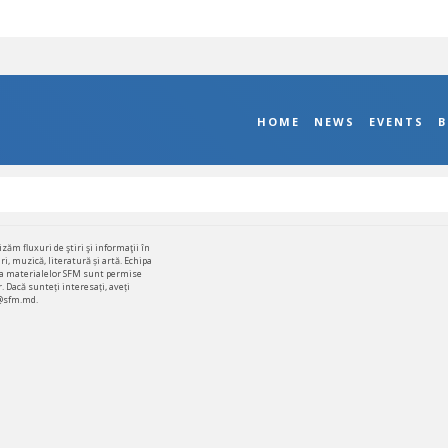
HOME
NEWS
EVENTS
B
zăm fluxuri de ştiri şi informaţii în
i, muzică, literatură și artă. Echipa
area materialelor SFM sunt permise
. Dacă sunteți interesați, aveți
o@sfm.md.