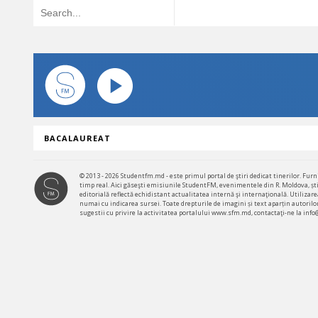
BACALAUREAT
© 2013 - 2026 Studentfm.md - este primul portal de ştiri dedicat tinerilor. Furni
timp real. Aici găseşti emisiunile StudentFM, evenimentele din R. Moldova, știr
editorială reflectă echidistant actualitatea internă şi internaţională. Utiliz
numai cu indicarea sursei. Toate drepturile de imagini și text aparțin autorilor
sugestii cu privire la activitatea portalului www.sfm.md, contactaţi-ne la inf