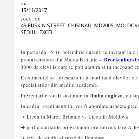
DATE
15/11/2017
LOCATION
45 PUSKIN STREET, CHISINAU, MD2005, MOLDOV
SEDIUL EXCEL
In perioada 15-16 noiembrie curent, te invitam la o i
Brockenhurst 
preuniversitare din Marea Britanie –
3000 de elevi la care te poti alatura si tu incepand 
Evenimentul se adreseaza in primul rand elevilor cu va
specialistilor din mediul academic.
limba engleza
Prezentarile vor fi sustinute in
, cu su
In cadrul evenimentului vor fi abordate aspecte pre
➜ Liceu in Marea Britanie vs Liceu in Moldova
➜ particularitatile programelor pre-universitare A-le
➜ taxe de studiu si surse de finantare