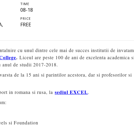
TIME
08-18
PRICE
A,
FREE
ntalnire cu unul dintre cele mai de succes institutii de invata
College
.
Liceul are peste 100 de ani de excelenta academica s
cu anul de studii 2017-2018.
rsta de la 15 ani si parintilor acestora, dar si profesorilor si
sediul EXCEL
port in romana si rusa, la
.
cum:
vels si Foundation