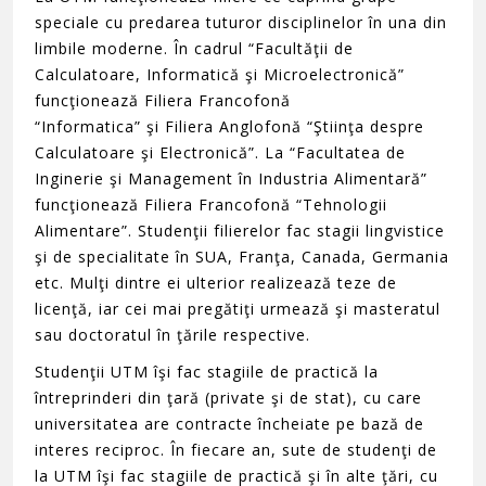
speciale cu predarea tuturor disciplinelor în una din
limbile moderne. În cadrul “Facultăţii de
Calculatoare, Informatică şi Microelectronică”
funcţionează Filiera Francofonă
“Informatica” şi Filiera Anglofonă “Ştiinţa despre
Calculatoare şi Electronică”. La “Facultatea de
Inginerie şi Management în Industria Alimentară”
funcţionează Filiera Francofonă “Tehnologii
Alimentare”. Studenţii filierelor fac stagii lingvistice
şi de specialitate în SUA, Franţa, Canada, Germania
etc. Mulţi dintre ei ulterior realizează teze de
licenţă, iar cei mai pregătiţi urmează şi masteratul
sau doctoratul în ţările respective.
Studenţii UTM îşi fac stagiile de practică la
întreprinderi din ţară (private şi de stat), cu care
universitatea are contracte încheiate pe bază de
interes reciproc. În fiecare an, sute de studenţi de
la UTM îşi fac stagiile de practică şi în alte ţări, cu