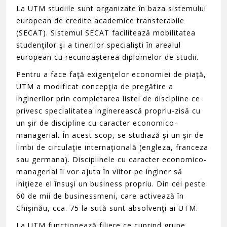
La UTM studiile sunt organizate în baza sistemului
european de credite academice transferabile
(SECAT). Sistemul SECAT facilitează mobilitatea
studenţilor şi a tinerilor specialişti în arealul
european cu recunoaşterea diplomelor de studii.
Pentru a face faţă exigenţelor economiei de piaţă,
UTM a modificat concepţia de pregătire a
inginerilor prin completarea listei de discipline ce
privesc specialitatea inginerească propriu-zisă cu
un şir de discipline cu caracter economico-
managerial. În acest scop, se studiază şi un şir de
limbi de circulaţie internaţională (engleza, franceza
sau germana). Disciplinele cu caracter economico-
managerial îl vor ajuta în viitor pe inginer să
iniţieze el însuşi un business propriu. Din cei peste
60 de mii de businessmeni, care activează în
Chişinău, cca. 75 la sută sunt absolvenţi ai UTM.
La UTM funcţionează filiere ce cuprind grupe