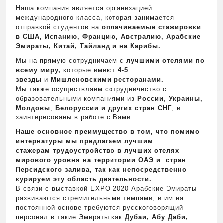
Наша компания является организацией
международного класса, которая занимается
отправкой студентов на
оплачиваемые стажировки
в США, Испанию, Францию, Австралию, Арабские
Эмираты, Китай, Тайланд и на Карибы.
Мы на прямую сотрудничаем с
лучшими отелями по
всему миру,
которые имеют
4-5
звезды
и
Мишленовскими ресторанами.
Мы также осуществляем сотрудничество с
образовательными компаниями из
России
,
Украины,
Mo
лд
o
вы
,
Белоруссии и других стран СНГ
, и
заинтересованы в работе с Вами.
Наше основное преимущество в том, что помимо
интернатуры мы предлагаем лучшим
стажерам трудоустройство в лучших отелях
мирового уровня на территории ОАЭ и стран
Персидск
o
го
залива, так как непосредственно
курируем эту область деятельности.
В связи с выставкой EXPO-2020 Арабские Эмираты
развиваются стремительными темпами, и им на
постоянной основе требуются русскоговорящий
персонал в такие Эмираты как
Дубаи, Абу Даби,