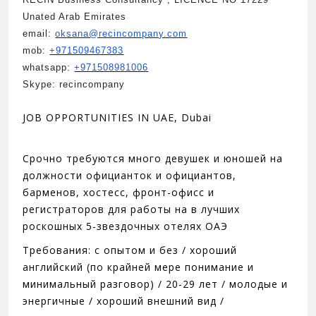
Unated Arab Emirates
email:
oksana@recincompany.com
mob:
+971509467383
whatsapp:
+971508981006
Skype: recincompany
JOB OPPORTUNITIES IN UAE, Dubai
Срочно требуются много девушек и юношей нa
должности официанток и официантов,
барменов, хостесс, фронт-офисс и
регистраторов для работы на в лучших
роскошных 5-звездочных отелях OAЭ
Требования: с опытoм и без / хороший
английский (по крайней мере понимание и
минимальный разговор) / 20-29 лет / молодыe и
энергичныe / хороший внешний вид /