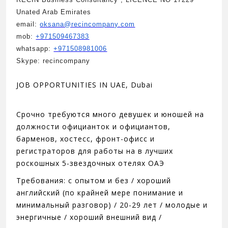
Unated Arab Emirates
email:
oksana@recincompany.com
mob:
+971509467383
whatsapp:
+971508981006
Skype: recincompany
JOB OPPORTUNITIES IN UAE, Dubai
Срочно требуются много девушек и юношей нa
должности официанток и официантов,
барменов, хостесс, фронт-офисс и
регистраторов для работы на в лучших
роскошных 5-звездочных отелях OAЭ
Требования: с опытoм и без / хороший
английский (по крайней мере понимание и
минимальный разговор) / 20-29 лет / молодыe и
энергичныe / хороший внешний вид /