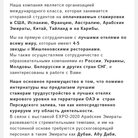
Наша компания является организацией
международного класса, которая занимается
отправкой студентов на
оплачиваемые стажировки
в США, Испанию, Францию, Австралию, Арабские
Эмираты, Китай, Тайланд и на Карибы.
Мы на прямую сотрудничаем с
лучшими отелями по
всему миру,
которые имеют
4-5
звезды
и
Мишленовскими ресторанами.
Мы также осуществляем сотрудничество с
образовательными компаниями из
России
,
Украины,
Mo
лд
o
вы
,
Белоруссии и других стран СНГ
, и
заинтересованы в работе с Вами.
Наше основное преимущество в том, что помимо
интернатуры мы предлагаем лучшим
стажерам трудоустройство в лучших отелях
мирового уровня на территории ОАЭ и стран
Персидск
o
го
залива, так как непосредственно
курируем эту область деятельности.
В связи с выставкой EXPO-2020 Арабские Эмираты
развиваются стремительными темпами, и им на
постоянной основе требуются русскоговорящий
персонал в такие Эмираты как
Дубаи, Абу Даби,