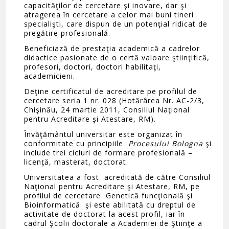
capacităţilor de cercetare şi inovare, dar şi
atragerea în cercetare a celor mai buni tineri
specialişti, care dispun de un potenţial ridicat de
pregătire profesională.
Beneficiază de prestaţia academică a cadrelor
didactice pasionate de o certă valoare ştiinţifică,
profesori, doctori, doctori habilitaţi,
academicieni.
Deţine certificatul de acreditare pe profilul de
cercetare seria 1 nr. 028 (Hotărârea Nr. AC-2/3,
Chişinău, 24 martie 2011, Consiliul Naţional
pentru Acreditare şi Atestare, RM).
Învăţământul universitar este organizat în
conformitate cu principiile
Procesului Bologna
şi
include trei cicluri de formare profesională –
licenţă, masterat, doctorat.
Universitatea a fost acreditată de către
Consiliul
Naţional pentru Acreditare şi Atestare, RM, pe
profilul de cercetare Genetică funcţională şi
Bioinformatică şi este abilitată cu dreptul de
activitate de doctorat la acest profil, iar în
cadrul Şcolii doctorale a Academiei de Ştiinţe a