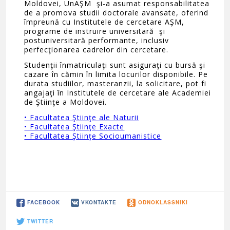
Moldovei, UnAŞM şi-a asumat responsabilitatea
de a promova studii doctorale avansate, oferind
împreună cu Institutele de cercetare AŞM,
programe de instruire universitară şi
postuniversitară performante, inclusiv
perfecţionarea cadrelor din cercetare.
Studenţii înmatriculaţi sunt asiguraţi cu bursă şi
cazare în cămin în limita locurilor disponibile. Pe
durata studiilor, masteranzii, la solicitare, pot fi
angajaţi în Institutele de cercetare ale Academiei
de Ştiinţe a Moldovei.
• Facultatea Ştiinţe ale Naturii
• Facultatea Ştiinţe Exacte
• Facultatea Ştiinţe Socioumanistice
FACEBOOK
VKONTAKTE
ODNOKLASSNIKI
TWITTER