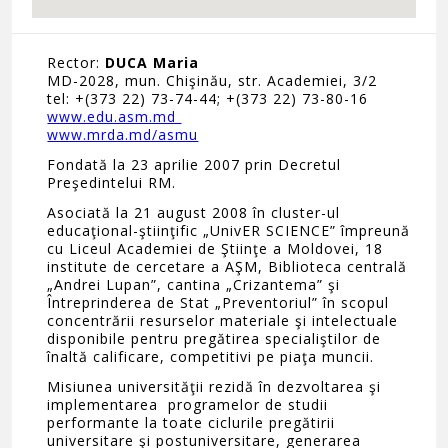
Rector:
DUCA Maria
MD-2028, mun. Chişinău, str. Academiei, 3/2
tel: +(373 22) 73-74-44; +(373 22) 73-80-16
www.edu.asm.md
www.mrda.md/asmu
Fondată la 23 aprilie 2007 prin Decretul
Preşedintelui RM.
Asociată la 21 august 2008 în cluster-ul
educaţional-ştiinţific „UnivER SCIENCE” împreună
cu Liceul Academiei de Ştiinţe a Moldovei, 18
institute de cercetare a AŞM, Biblioteca centrală
„Andrei Lupan”, cantina „Crizantema” şi
Întreprinderea de Stat „Preventoriul” în scopul
concentrării resurselor materiale şi intelectuale
disponibile pentru pregătirea specialiştilor de
înaltă calificare, competitivi pe piaţa muncii.
Misiunea universităţii rezidă în dezvoltarea şi
implementarea programelor de studii
performante la toate ciclurile pregătirii
universitare şi postuniversitare, generarea