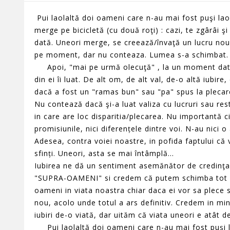
Pui laolaltă doi oameni care n-au mai fost puşi lao
merge pe bicicletă (cu două roţi) : cazi, te zgârâi şi 
dată. Uneori merge, se creează/învaţă un lucru no
pe moment, dar nu conteaza. Lumea s-a schimbat
Apoi, "mai pe urmă olecuţă" , la un moment dat, m
din ei îi luat. De alt om, de alt val, de-o altă iubir
dacă a fost un "ramas bun" sau "pa" spus la pleca
Nu contează dacă şi-a luat valiza cu lucruri sau res
in care are loc disparitia/plecarea. Nu importantă cin
promisiunile, nici diferențele dintre voi. N-au nici o
Adesea, contra voiei noastre, in pofida faptului că v
sfinți. Uneori, asta se mai întâmplă...
Iubirea ne dă un sentiment asemănător de credinţa s
"SUPRA-OAMENI" si credem că putem schimba tot si
oameni in viata noastra chiar daca ei vor sa plece 
nou, acolo unde totul a ars definitiv. Credem in minun
iubiri de-o viată, dar uităm că viata uneori e atât d
Pui laolaltă doi oameni care n-au mai fost puşi la