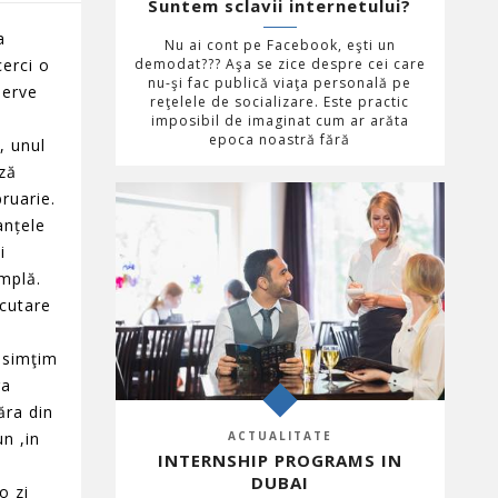
Suntem sclavii internetului?
a
Nu ai cont pe Facebook, eşti un
cerci o
demodat??? Aşa se zice despre cei care
nu-şi fac publică viaţa personală pe
serve
reţelele de socializare. Este practic
imposibil de imaginat cum ar arăta
epoca noastră fără
, unul
ază
ruarie.
anțele
i
âmplă.
 cutare
e simţim
ra
ăra din
ACTUALITATE
un ,in
INTERNSHIP PROGRAMS IN
DUBAI
o zi