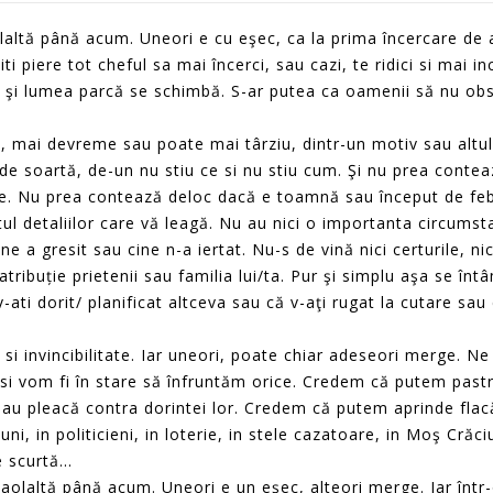
laltă până acum. Uneori e cu eşec, ca la prima încercare de 
iti piere tot cheful sa mai încerci, sau cazi, te ridici si mai in
u şi lumea parcă se schimbă. S-ar putea ca oamenii să nu ob
.
ai devreme sau poate mai târziu, dintr-un motiv sau altul
e, de soartă, de-un nu stiu ce si nu stiu cum. Şi nu prea conte
re. Nu prea contează deloc dacă e toamnă sau început de feb
tul detaliilor care vă leagă. Nu au nici o importanta circumst
e a gresit sau cine n-a iertat. Nu-s de vină nici certurile, nic
 atribuție prietenii sau familia lui/ta. Pur şi simplu aşa se înt
-ati dorit/ planificat altceva sau că v-aţi rugat la cutare sau
i invincibilitate. Iar uneori, poate chiar adeseori merge. N
 vom fi în stare să înfruntăm orice. Credem că putem past
sau pleacă contra dorintei lor. Credem că putem aprinde flac
i, in politicieni, in loterie, in stele cazatoare, in Moş Crăci
e scurtă...
olaltă până acum. Uneori e un eşec, alteori merge. Iar într-