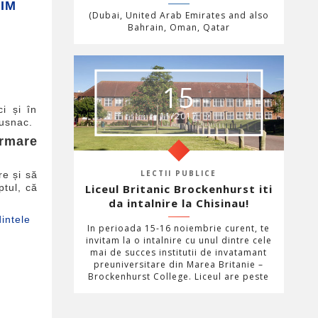
(Dubai, United Arab Emirates and also
Bahrain, Oman, Qatar
15
i și în
11/2017
Rusnac.
ormare
LECTII PUBLICE
re și să
ptul, că
Liceul Britanic Brockenhurst iti
da intalnire la Chisinau!
In perioada 15-16 noiembrie curent, te
invitam la o intalnire cu unul dintre cele
mai de succes institutii de invatamant
preuniversitare din Marea Britanie –
Brockenhurst College. Liceul are peste