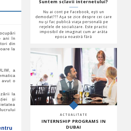
Suntem sclavii internetului?
Nu ai cont pe Facebook, eşti un
demodat??? Aşa se zice despre cei care
nu-şi fac publică viaţa personală pe
reţelele de socializare. Este practic
imposibil de imaginat cum ar arăta
eocupări
epoca noastră fără
e ani în
tori din
toare la
ULIM, a
ematica
u avut o
zării la
ției și
cietatea
ucrului
ACTUALITATE
INTERNSHIP PROGRAMS IN
DUBAI