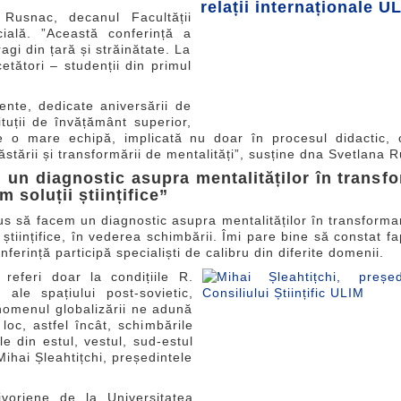
Rusnac, decanul Facultății
cială. ”Această conferință a
gi din țară și străinătate. La
cetători – studenții din primul
ente, dedicate aniversării de
tuții de învățământ superior,
o mare echipă, implicată nu doar în procesul didactic, c
tării și transformării de mentalități”, susține dna Svetlana 
 un diagnostic asupra mentalităților în transf
m soluții științifice”
s să facem un diagnostic asupra mentalităților în transforma
i științifice, în vederea schimbării. Îmi pare bine să constat fa
nferință participă specialiști de calibru din diferite domenii.
eferi doar la condițiile R.
ale spațiului post-sovietic,
nomenul globalizării ne adună
 loc, astfel încât, schimbările
e din estul, vestul, sud-estul
ihai Șleahtițchi, președintele
voriene de la Universitatea