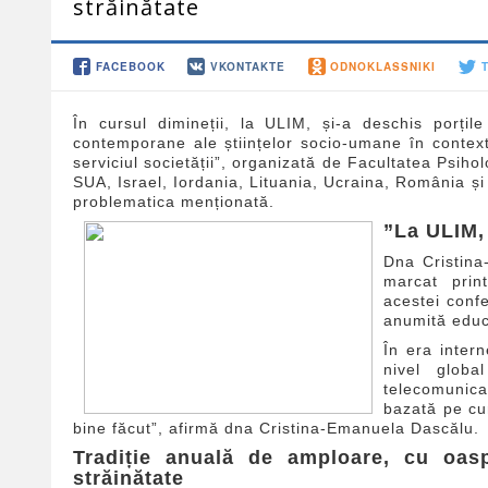
străinătate
FACEBOOK
VKONTAKTE
ODNOKLASSNIKI
În cursul dimineții, la ULIM, și-a deschis porțile 
contemporane ale științelor socio-umane în contextu
serviciul societății”, organizată de Facultatea Psihol
SUA, Israel, Iordania, Lituania, Ucraina, România și 
problematica menționată.
”La ULIM, 
Dna Cristina
marcat prin
acestei conf
anumită educa
În era intern
nivel globa
telecomunica
bazată pe cu
bine făcut”, afirmă dna Cristina-Emanuela Dascălu.
Tradiție anuală de amploare, cu oasp
străinătate