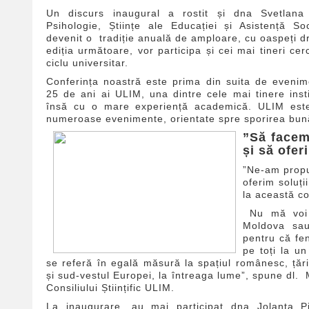
Un discurs inaugural a rostit și dna Svetlana 
Psihologie, Științe ale Educației și Asistență So
devenit o tradiție anuală de amploare, cu oaspeți dra
ediția următoare, vor participa și cei mai tineri cer
ciclu universitar.
Conferința noastră este prima din suita de evenim
25 de ani ai ULIM, una dintre cele mai tinere insti
însă cu o mare experiență academică. ULIM este 
numeroase evenimente, orientate spre sporirea bunăs
”Să facem
și să oferi
”Ne-am propu
oferim soluți
la această co
Nu mă voi r
Moldova sau 
pentru că fe
pe toți la un
se referă în egală măsură la spațiul românesc, țăril
și sud-vestul Europei, la întreaga lume”, spune dl. M
Consiliului Științific ULIM.
La inaugurare, au mai participat dna Jolanta Pi