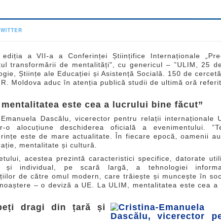
TWITTER
ediția a VII-a a Conferinței Științifice Internaționale „Pr
l transformării de mentalități", cu genericul – ”ULIM, 25 d
ogie, Științe ale Educației și Asistență Socială. 150 de cercetă
R. Moldova aduc în atenția publică studii de ultimă oră referi
mentalitatea este cea a lucrului bine făcut”
-Emanuela Dascălu, vicerector pentru relații internaționale 
tr-o alocuțiune deschiderea oficială a evenimentului. ”T
erințe este de mare actualitate. În fiecare epocă, oamenii a
ție, mentalitate și cultură.
etului, acestea prezintă caracteristici specifice, datorate utili
l și individual, pe scară largă, a tehnologiei informa
țiilor de către omul modern, care trăiește și muncește în so
noaștere – o deviză a UE. La ULIM, mentalitatea este cea a l
eți dragi din țară și