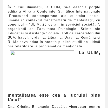
În cursul dimineții, la ULIM, și-a deschis porțile
ediția a VII-a a Conferinței Științifice Internaționale
„Preocupări contemporane ale științelor socio-
umane în contextul transformării de mentalități", cu
genericul – ”ULIM, 25 de ani în serviciul societății”,
organizată de Facultatea Psihologie, Științe ale
Educației și Asistență Socială. 150 de cercetători din
SUA, Israel, Iordania, Lituania, Ucraina, România și
R. Moldova aduc în atenția publică studii de ultimă
oră referitoare la problematica menționată.
”La ULIM,
mentalitatea este cea a lucrului bine
făcut”
Dna Cristina-Emanuela Dascălu, vicerector pentru