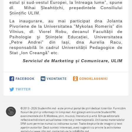
estul și sud-vestul Europei, la întreaga lume”, spune
dl. Mihai Șleahtițchi, președintele Consiliului
Științific ULIM.
La inaugurare, au mai participat dna Jolanta
Pivoriene de la Universitatea ”Mykolas Romeris” din
Vilnius, dl. Viorel Robu, decanul Facultății de
Psihologie şi Științele Educației, Universitatea
„Petre Andrei” din Iași, dna Aurelia Racu,
responsabilă în cadrul Universității Pedagogice de
Stat „Ion Creangă” etc.
Serviciul de Marketing și Comunicare, ULIM
FACEBOOK
VKONTAKTE
ODNOKLASSNIKI
TWITTER
© 2013 - 2026 Studentfm.md - este primul portal de ştiri dedicat tinerilor. Furnizăm
fluxuri de ştiri şi informaţii în timp real. Aici găseşti emisiunile StudentFM,
evenimentele din R. Moldova, știri, muzică, literatură și artă. Echipa editorială
reflectă echidistant actualitatea internă şi internaţională. Utilizarea materialelor
SFM sunt permise numai cu indicarea sursei. Toate drepturile de imagini și text
aparțin autorilor. Dacă sunteți interesați, aveți sugestii cu privire la activitatea
portalului www.sfm.md, contactaţi-ne la info@sfm.md.