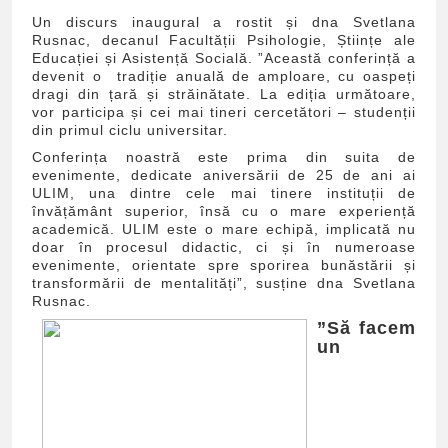
Un discurs inaugural a rostit și dna Svetlana
Rusnac, decanul Facultății Psihologie, Științe ale
Educației și Asistență Socială. ”Această conferință a
devenit o tradiție anuală de amploare, cu oaspeți
dragi din țară și străinătate. La ediția următoare,
vor participa și cei mai tineri cercetători – studenții
din primul ciclu universitar.
Conferința noastră este prima din suita de
evenimente, dedicate aniversării de 25 de ani ai
ULIM, una dintre cele mai tinere instituții de
învățământ superior, însă cu o mare experiență
academică. ULIM este o mare echipă, implicată nu
doar în procesul didactic, ci și în numeroase
evenimente, orientate spre sporirea bunăstării și
transformării de mentalități”, susține dna Svetlana
Rusnac.
”Să facem
un