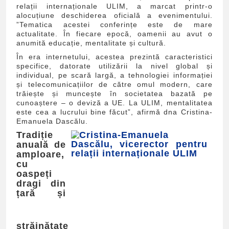
relații internaționale ULIM, a marcat printr-o
alocuțiune deschiderea oficială a evenimentului.
”Tematica acestei conferințe este de mare
actualitate. În fiecare epocă, oamenii au avut o
anumită educație, mentalitate și cultură.
În era internetului, acestea prezintă caracteristici
specifice, datorate utilizării la nivel global și
individual, pe scară largă, a tehnologiei informației
și telecomunicațiilor de către omul modern, care
trăiește și muncește în societatea bazată pe
cunoaștere – o deviză a UE. La ULIM, mentalitatea
este cea a lucrului bine făcut”, afirmă dna Cristina-
Emanuela Dascălu.
Tradiție
anuală de
amploare,
cu
oaspeți
dragi din
țară și
străinătate