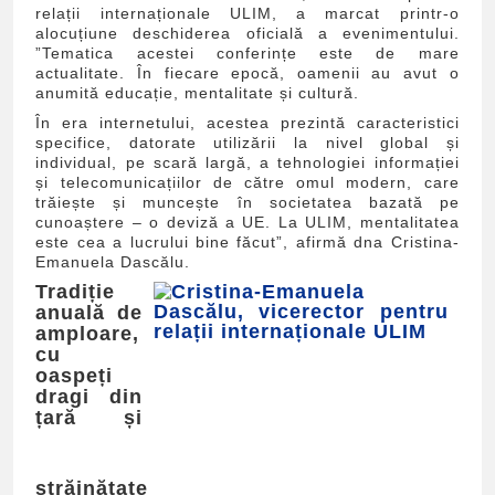
relații internaționale ULIM, a marcat printr-o
alocuțiune deschiderea oficială a evenimentului.
”Tematica acestei conferințe este de mare
actualitate. În fiecare epocă, oamenii au avut o
anumită educație, mentalitate și cultură.
În era internetului, acestea prezintă caracteristici
specifice, datorate utilizării la nivel global și
individual, pe scară largă, a tehnologiei informației
și telecomunicațiilor de către omul modern, care
trăiește și muncește în societatea bazată pe
cunoaștere – o deviză a UE. La ULIM, mentalitatea
este cea a lucrului bine făcut”, afirmă dna Cristina-
Emanuela Dascălu.
Tradiție
anuală de
amploare,
cu
oaspeți
dragi din
țară și
străinătate