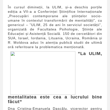
În cursul dimineții, la ULIM, și-a deschis porțile
ediția a VII-a a Conferinței Științifice Internaționale
„Preocupări contemporane ale științelor socio-
umane în contextul transformării de mentalități", cu
genericul – ”ULIM, 25 de ani în serviciul societății”,
organizată de Facultatea Psihologie, Științe ale
Educației și Asistență Socială. 150 de cercetători din
SUA, Israel, Iordania, Lituania, Ucraina, România și
R. Moldova aduc în atenția publică studii de ultimă
oră referitoare la problematica menționată.
”La ULIM,
mentalitatea este cea a lucrului bine
făcut”
Dna Cristina-Emanuela Dascălu, vicerector pentru