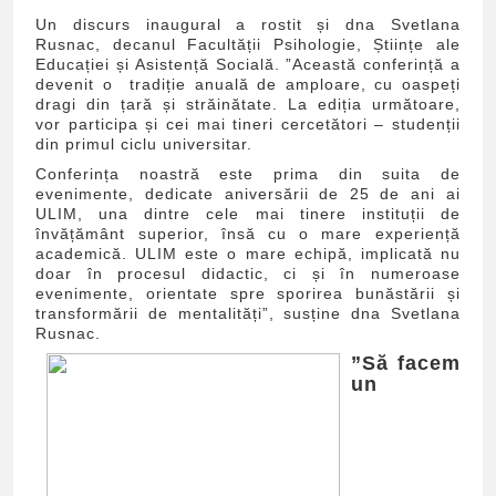
Un discurs inaugural a rostit și dna Svetlana
Rusnac, decanul Facultății Psihologie, Științe ale
Educației și Asistență Socială. ”Această conferință a
devenit o tradiție anuală de amploare, cu oaspeți
dragi din țară și străinătate. La ediția următoare,
vor participa și cei mai tineri cercetători – studenții
din primul ciclu universitar.
Conferința noastră este prima din suita de
evenimente, dedicate aniversării de 25 de ani ai
ULIM, una dintre cele mai tinere instituții de
învățământ superior, însă cu o mare experiență
academică. ULIM este o mare echipă, implicată nu
doar în procesul didactic, ci și în numeroase
evenimente, orientate spre sporirea bunăstării și
transformării de mentalități”, susține dna Svetlana
Rusnac.
”Să facem
un