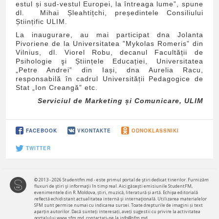
estul și sud-vestul Europei, la întreaga lume”, spune
dl. Mihai Șleahtițchi, președintele Consiliului
Științific ULIM.
La inaugurare, au mai participat dna Jolanta
Pivoriene de la Universitatea ”Mykolas Romeris” din
Vilnius, dl. Viorel Robu, decanul Facultății de
Psihologie şi Științele Educației, Universitatea
„Petre Andrei” din Iași, dna Aurelia Racu,
responsabilă în cadrul Universității Pedagogice de
Stat „Ion Creangă” etc.
Serviciul de Marketing și Comunicare, ULIM
FACEBOOK
VKONTAKTE
ODNOKLASSNIKI
TWITTER
© 2013 - 2026 Studentfm.md - este primul portal de ştiri dedicat tinerilor. Furnizăm
fluxuri de ştiri şi informaţii în timp real. Aici găseşti emisiunile StudentFM,
evenimentele din R. Moldova, știri, muzică, literatură și artă. Echipa editorială
reflectă echidistant actualitatea internă şi internaţională. Utilizarea materialelor
SFM sunt permise numai cu indicarea sursei. Toate drepturile de imagini și text
aparțin autorilor. Dacă sunteți interesați, aveți sugestii cu privire la activitatea
portalului www.sfm.md, contactaţi-ne la info@sfm.md.