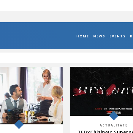
HOME
NEWS
EVENTS
B
ACTUALITATE
TEDxChisinau: Superp