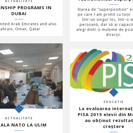
ACTUALITATE
RNSHIP PROGRAMS IN
Starea de "superposition" e
DUBAI
pe care l-am primit cu toții: 
într-un singur loc, într-o 
nited Arab Emirates and also
persoană, dar să ai capaci
ahrain, Oman, Qatar
alegi dintr-o mulțime de posib
direcții.
EDUCATIE
La evaluarea internaț
PISA 2015 elevii din 
ACTUALITATE
au obținut rezultat
ALA NATO LA ULIM
creștere