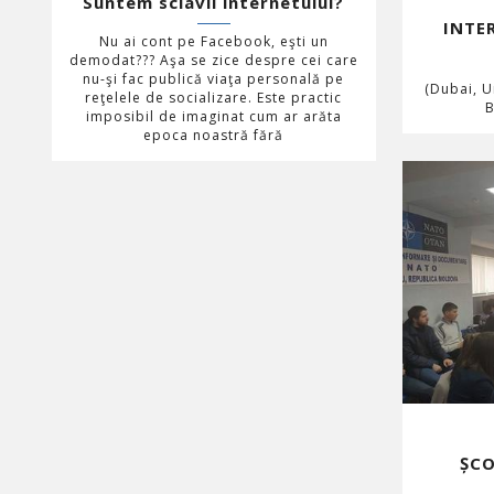
Suntem sclavii internetului?
INTE
Nu ai cont pe Facebook, eşti un
demodat??? Aşa se zice despre cei care
nu-şi fac publică viaţa personală pe
(Dubai, U
reţelele de socializare. Este practic
B
imposibil de imaginat cum ar arăta
epoca noastră fără
ȘCO