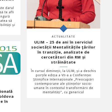
ste darul
să te afli
singură
tatea să
ilități și
ACTUALITATE
ULIM – 25 de ani în serviciul
societății Mentalitățile ţărilor
în tranziție, analizate de
cercetători din RM și
străinătate
În cursul dimineții, la ULIM, și-a deschis
porțile ediția a VII-a a Conferinței
Științifice Internaționale „Preocupări
contemporane ale științelor socio-
umane în contextul transformării de
ională
mentalități", cu genericul
Moldova
e în