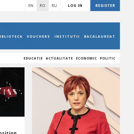
EN
RO
RU
LOG IN
REGISTER
IBLIOTECA
VOUCHERS
INSTITUTII
BACALAUREAT
EDUCATIE
ACTUALITATE
ECONOMIC
POLITIC
osition