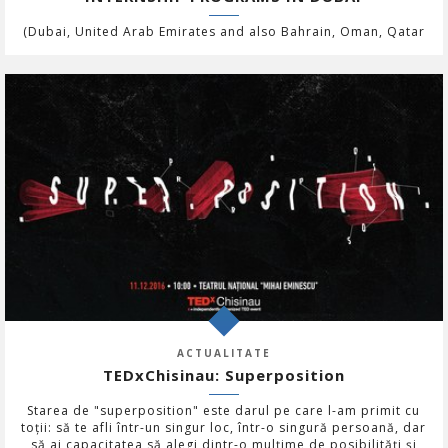
(Dubai, United Arab Emirates and also Bahrain, Oman, Qatar
ACTUALITATE
TEDxChisinau: Superposition
Starea de "superposition" este darul pe care l-am primit cu
toții: să te afli într-un singur loc, într-o singură persoană, dar
să ai capacitatea să alegi dintr-o mulțime de posibilități și