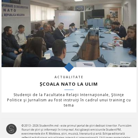
ACTUALITATE
ȘCOALA NATO LA ULIM
Studenţii de la Facultatea Relaţii Internaţionale, Ştiinţe
Politice şi Jurnalism au fost instruiţi în cadrul unui training cu
tema
© 2013 - 2026 Studentfm.md - este primul portal de ştiri dedicat tinerilor. Furnizăm
fluxuri de ştiri şi informaţii în timp real. Aici găseşti emisiunile StudentFM,
evenimentele din R. Moldova, știri, muzică, literatură și artă. Echipa editorială
reflectă echidistant actualitatea internă şi internaţională. Utilizarea materialelor