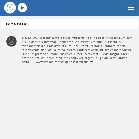
ECONOMIC
© 2013 - 2026 Studentfm.md - este primul portal de ştiri dedicat tinerilor. Furnizăm
fluxuri de ştiri şi informaţii în timp real. Aici găseşti emisiunile StudentFM,
evenimentele din R. Moldova, știri, muzică, literatură și artă. Echipa editorială
reflectă echidistant actualitatea internă şi internaţională. Utilizarea materialelor
SFM sunt permise numai cu indicarea sursei. Toate drepturile de imagini și text
aparțin autorilor. Dacă sunteți interesați, aveți sugestii cu privire la activitatea
portalului www.sfm.md, contactaţi-ne la info@sfm.md.