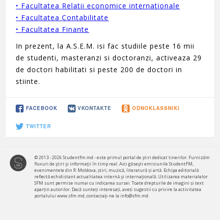
• Facultatea
Relatii economice internationale
• Facultatea
Contabilitate
•
Facultatea Finante
In prezent, la A.S.E.M. isi fac studiile peste 16 mii
de studenti, masteranzi si doctoranzi, activeaza 29
de doctori habilitati si peste 200 de doctori in
stiinte.
FACEBOOK
VKONTAKTE
ODNOKLASSNIKI
TWITTER
© 2013 - 2026 Studentfm.md - este primul portal de ştiri dedicat tinerilor. Furnizăm
fluxuri de ştiri şi informaţii în timp real. Aici găseşti emisiunile StudentFM,
evenimentele din R. Moldova, știri, muzică, literatură și artă. Echipa editorială
reflectă echidistant actualitatea internă şi internaţională. Utilizarea materialelor
SFM sunt permise numai cu indicarea sursei. Toate drepturile de imagini și text
aparțin autorilor. Dacă sunteți interesați, aveți sugestii cu privire la activitatea
portalului www.sfm.md, contactaţi-ne la info@sfm.md.