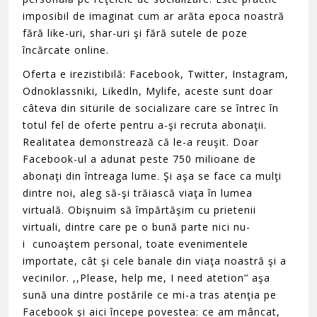
imposibil de imaginat cum ar arăta epoca noastră
fără like-uri, shar-uri şi fără sutele de poze
încărcate online.
Oferta e irezistibilă: Facebook, Twitter, Instagram,
Odnoklassniki, Likedln, Mylife, aceste sunt doar
câteva din siturile de socializare care se întrec în
totul fel de oferte pentru a-şi recruta abonaţii.
Realitatea demonstrează că le-a reuşit. Doar
Facebook-ul a adunat peste 750 milioane de
abonaţi din întreaga lume. Şi aşa se face ca mulţi
dintre noi, aleg să-şi trăiască viaţa în lumea
virtuală. Obişnuim să împărtăşim cu prietenii
virtuali, dintre care pe o bună parte nici nu-
i cunoaştem personal, toate evenimentele
importate, cât şi cele banale din viaţa noastră şi a
vecinilor. ,,Please, help me, I need atetion’’ aşa
sună una dintre postările ce mi-a tras atenţia pe
Facebook şi aici începe povestea: ce am mâncat,