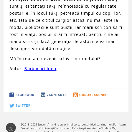
sunt şi ei tentaţi sa-şi reînnoiască cu regularitate
postările, în locul să-şi petreacă timpul cu copii lor,
etc. Iată de ce cititul cărţilor astăzi nu mai este la
modă, bibliotecile sunt pustii, iar marii scriitori să fi
fost în viaţă, posibil s-ar fi întrebat, pentru cine au
mai a scris şi dacă generaţia de astăzi le va mai
descoperi vreodată creaţiile.
Mă întreb: am devenit sclavii Internetului?
Autor:
Barbacari Irina
FACEBOOK
VKONTAKTE
ODNOKLASSNIKI
TWITTER
© 2013 - 2026 Studentfm.md - este primul portal de ştiri dedicat tinerilor. Furnizăm
fluxuri de ştiri şi informaţii în timp real. Aici găseşti emisiunile StudentFM,