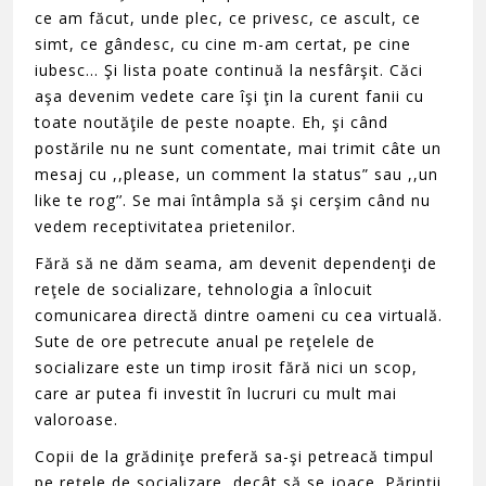
ce am făcut, unde plec, ce privesc, ce ascult, ce
simt, ce gândesc, cu cine m-am certat, pe cine
iubesc… Şi lista poate continuă la nesfârşit. Căci
aşa devenim vedete care îşi ţin la curent fanii cu
toate noutăţile de peste noapte. Eh, şi când
postările nu ne sunt comentate, mai trimit câte un
mesaj cu ,,please, un comment la status” sau ,,un
like te rog’’. Se mai întâmpla să şi cerşim când nu
vedem receptivitatea prietenilor.
Fără să ne dăm seama, am devenit dependenţi de
reţele de socializare, tehnologia a înlocuit
comunicarea directă dintre oameni cu cea virtuală.
Sute de ore petrecute anual pe reţelele de
socializare este un timp irosit fără nici un scop,
care ar putea fi investit în lucruri cu mult mai
valoroase.
Copii de la grădiniţe preferă sa-şi petreacă timpul
pe reţele de socializare, decât să se joace. Părinţii