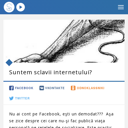
Suntem sclavii internetului?
FACEBOOK
VKONTAKTE
ODNOKLASSNIKI
TWITTER
Nu ai cont pe Facebook, eşti un demodat??? Aşa
se zice despre cei care nu-şi fac publică viaţa
personală pe reţelele de socializare. Este practic