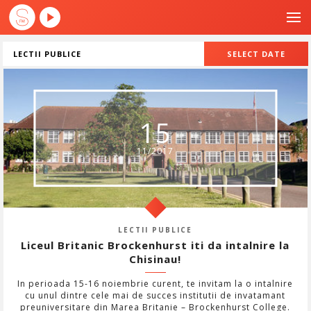
LECTII PUBLICE
SELECT DATE
August
2026
Sun
Mon
Tue
Wed
Thu
Fri
Sat
26
27
28
29
30
31
1
15
2
3
4
5
6
7
8
11/2017
9
10
11
12
13
14
15
16
17
18
19
20
21
22
23
24
25
26
27
28
29
30
31
1
2
3
4
5
LECTII PUBLICE
Liceul Britanic Brockenhurst iti da intalnire la
Chisinau!
Today
Clear
Close
In perioada 15-16 noiembrie curent, te invitam la o intalnire
cu unul dintre cele mai de succes institutii de invatamant
preuniversitare din Marea Britanie – Brockenhurst College.