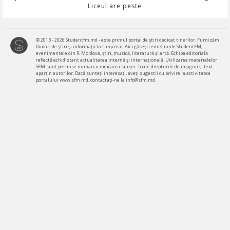
Liceul are peste
© 2013 - 2026 Studentfm.md - este primul portal de ştiri dedicat tinerilor. Furnizăm
fluxuri de ştiri şi informaţii în timp real. Aici găseşti emisiunile StudentFM,
evenimentele din R. Moldova, știri, muzică, literatură și artă. Echipa editorială
reflectă echidistant actualitatea internă şi internaţională. Utilizarea materialelor
SFM sunt permise numai cu indicarea sursei. Toate drepturile de imagini și text
aparțin autorilor. Dacă sunteți interesați, aveți sugestii cu privire la activitatea
portalului www.sfm.md, contactaţi-ne la info@sfm.md.