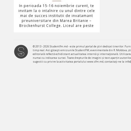
In perioada 15-16 noiembrie curent, te
invitam la o intalnire cu unul dintre cele
mai de succes institutii de invatamant
preuniversitare din Marea Britanie –
Brockenhurst College. Liceul are peste
© 2013 - 2026 Studentfm.md - este primul portal de ştiri dedicat tinerilor. Furni
timp real. Aici găseşti emisiunile StudentFM, evenimentele din R. Moldova, știr
editorială reflectă echidistant actualitatea internă şi internaţională. Utiliz
numai cu indicarea sursei. Toate drepturile de imagini și text aparțin autorilor
sugestii cu privire la activitatea portalului www.sfm.md, contactaţi-ne la inf