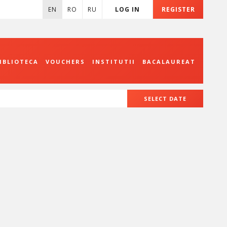
EN
RO
RU
LOG IN
REGISTER
IBLIOTECA
VOUCHERS
INSTITUTII
BACALAUREAT
SELECT DATE
August
2026
Mon
Tue
Wed
Thu
Fri
Sat
27
28
29
30
31
1
3
4
5
6
7
8
10
11
12
13
14
15
17
18
19
20
21
22
24
25
26
27
28
29
31
1
2
3
4
5