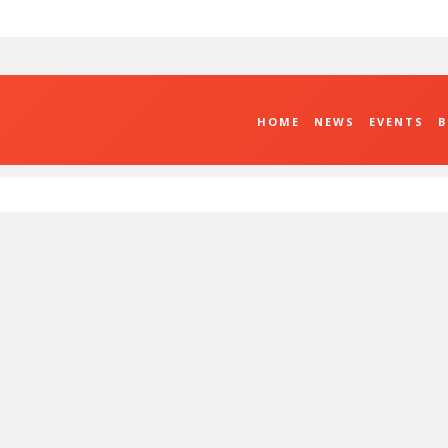
HOME
NEWS
EVENTS
B
Sun
26
2
9
16
23
30