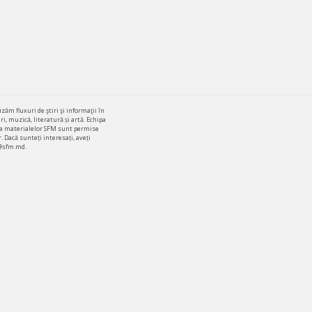
zăm fluxuri de ştiri şi informaţii în
i, muzică, literatură și artă. Echipa
area materialelor SFM sunt permise
. Dacă sunteți interesați, aveți
o@sfm.md.