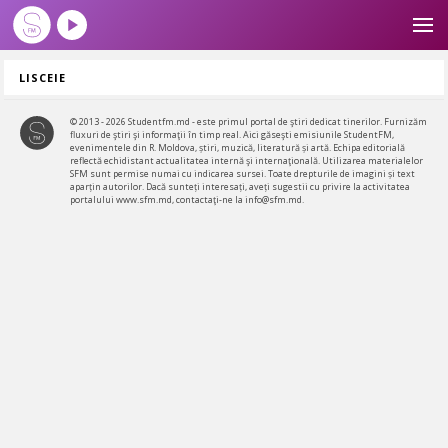
LISCEIE
© 2013 - 2026 Studentfm.md - este primul portal de ştiri dedicat tinerilor. Furnizăm
fluxuri de ştiri şi informaţii în timp real. Aici găseşti emisiunile StudentFM,
evenimentele din R. Moldova, știri, muzică, literatură și artă. Echipa editorială
reflectă echidistant actualitatea internă şi internaţională. Utilizarea materialelor
SFM sunt permise numai cu indicarea sursei. Toate drepturile de imagini și text
aparțin autorilor. Dacă sunteți interesați, aveți sugestii cu privire la activitatea
portalului www.sfm.md, contactaţi-ne la info@sfm.md.