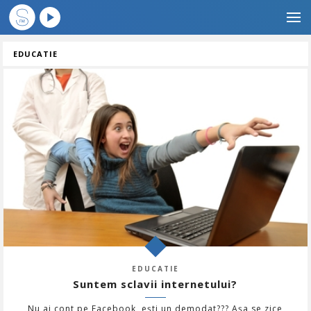
EDUCATIE
EDUCATIE
Suntem sclavii internetului?
Nu ai cont pe Facebook, eşti un demodat??? Aşa se zice