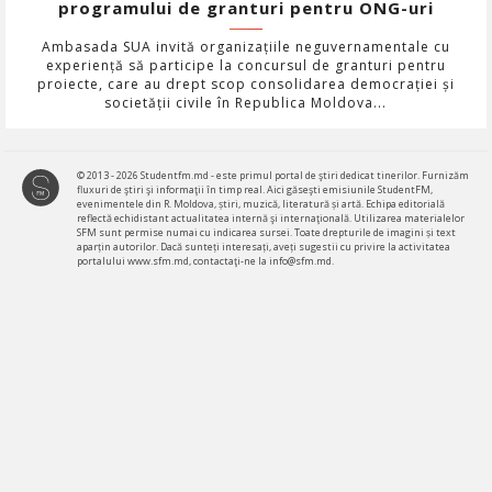
programului de granturi pentru ONG-uri
Ambasada SUA invită organizațiile neguvernamentale cu
experiență să participe la concursul de granturi pentru
proiecte, care au drept scop consolidarea democrației și
societății civile în Republica Moldova...
© 2013 - 2026 Studentfm.md - este primul portal de ştiri dedicat tinerilor. Furnizăm
fluxuri de ştiri şi informaţii în timp real. Aici găseşti emisiunile StudentFM,
evenimentele din R. Moldova, știri, muzică, literatură și artă. Echipa editorială
reflectă echidistant actualitatea internă şi internaţională. Utilizarea materialelor
SFM sunt permise numai cu indicarea sursei. Toate drepturile de imagini și text
aparțin autorilor. Dacă sunteți interesați, aveți sugestii cu privire la activitatea
portalului www.sfm.md, contactaţi-ne la info@sfm.md.