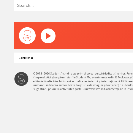
CINEMA
© 2013 - 2026 Studentfm.md - este primul portal de ştiri dedicat tinerilor. Furni
timp real. Aici găseşti emisiunile StudentFM, evenimentele din R. Moldova, știr
editorială reflectă echidistant actualitatea internă şi internaţională. Utiliz
numai cu indicarea sursei. Toate drepturile de imagini și text aparțin autorilor
sugestii cu privire la activitatea portalului www.sfm.md, contactaţi-ne la inf