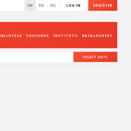
EN
RO
RU
LOG IN
REGISTER
IBLIOTECA
VOUCHERS
INSTITUTII
BACALAUREAT
SELECT DATE
August
2026
Mon
Tue
Wed
Thu
Fri
Sat
27
28
29
30
31
1
3
4
5
6
7
8
10
11
12
13
14
15
17
18
19
20
21
22
24
25
26
27
28
29
31
1
2
3
4
5