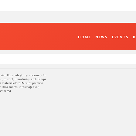
HOME
NEWS
EVENTS
B
Sun
zăm fluxuri de ştiri şi informaţii în
i, muzică, literatură și artă. Echipa
26
area materialelor SFM sunt permise
. Dacă sunteți interesați, aveți
o@sfm.md.
2
9
16
23
30